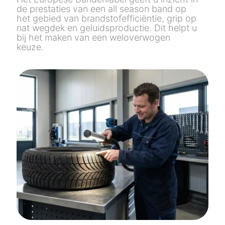
de prestaties van een
all
season
band op
het gebied van brandstofefficiëntie, grip op
nat wegdek en geluidsproductie. Dit helpt u
bij het maken van een weloverwogen
keuze.