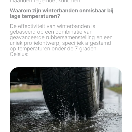
maanden tegemoet kunt zien.
Waarom zijn winterbanden onmisbaar bij
lage temperaturen?
De effectiviteit van winterbanden is
gebaseerd op een combinatie van
geavanceerde rubbersamenstelling en een
uniek profielontwerp, specifiek afgestemd
op temperaturen onder de 7 graden
Celsius: