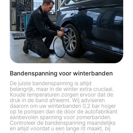
Bandenspanning voor winterbanden
De juiste bandenspanning is altijd
belangrijk, maar in de winter extra cruciaal.
Koude temperaturen zorgen ervoor dat de
druk in de band afneemt. Wij adviseren
daarom om uw winterbanden
0,2 bar hoger
op te pompen
dan de door de autofabrikant
aanbevolen spanning voor zomerbanden.
Controleer de bandenspanning maandelijks
en altijd voordat u een lange rit maakt, bij