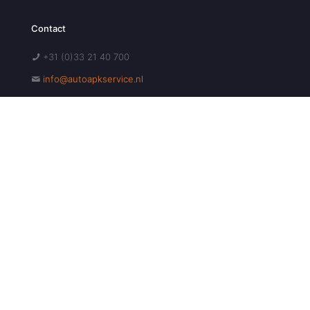
Contact
+31 (0)33 21 40 700
info@autoapkservice.nl
Heliumweg 34F, 3812 RE Amersfoort
Openingstijden
Maandag - Vrijdag: 08:00 - 18:00
Zaterdag: Gesloten
Zondag: Gesloten
Maak Direct Uw Afspraak!
Maak Nu Uw Afspraak