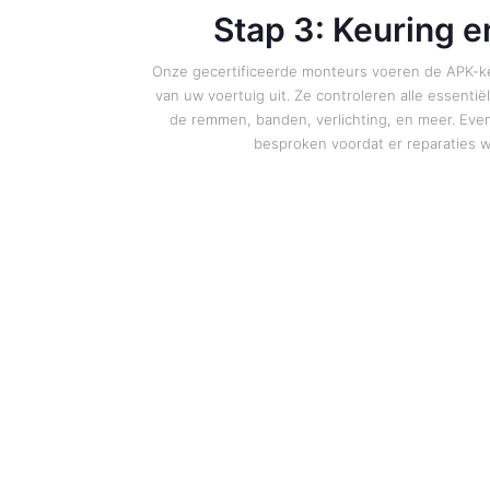
Stap 3: Keuring e
Onze gecertificeerde monteurs voeren de APK-ke
van uw voertuig uit. Ze controleren alle essenti
de remmen, banden, verlichting, en meer. Ev
besproken voordat er reparaties 