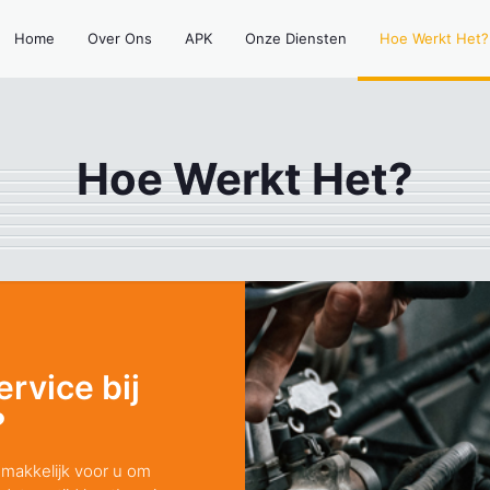
Home
Over Ons
APK
Onze Diensten
Hoe Werkt Het?
Hoe Werkt Het?
rvice bij
?
makkelijk voor u om