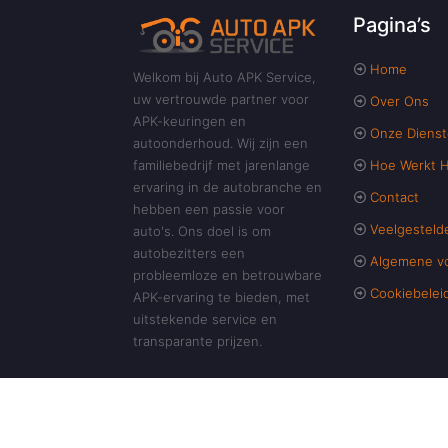
Pagina’s
Home
Welkom bij Auto APK Service,
uw vertrouwde partner voor
Over Ons
APK-keuringen en
Onze Diens
autoonderhoud. Wij zijn een
Hoe Werkt 
familiebedrijf met jarenlange
ervaring in de autobranche en
Contact
hebben een passie voor
Veelgesteld
auto's. Ons doel is om
autobezitters een
Algemene v
probleemloze en betrouwbare
Cookiebelei
APK-ervaring te bieden, met
uitstekende service en
transparante prijzen.