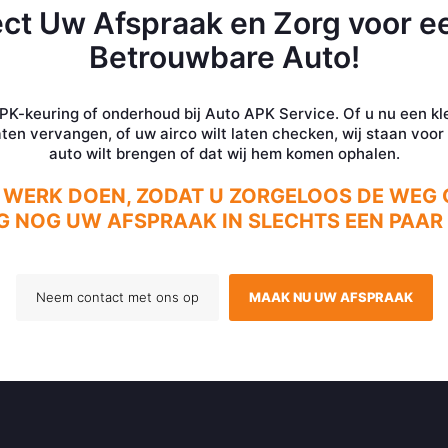
ct Uw Afspraak en Zorg voor ee
Betrouwbare Auto!
K-keuring of onderhoud bij Auto APK Service. Of u nu een kle
aten vervangen, of uw airco wilt laten checken, wij staan voor u
auto wilt brengen of dat wij hem komen ophalen.
 WERK DOEN, ZODAT U ZORGELOOS DE WEG 
 NOG UW AFSPRAAK IN SLECHTS EEN PAAR 
Neem contact met ons op
MAAK NU UW AFSPRAAK