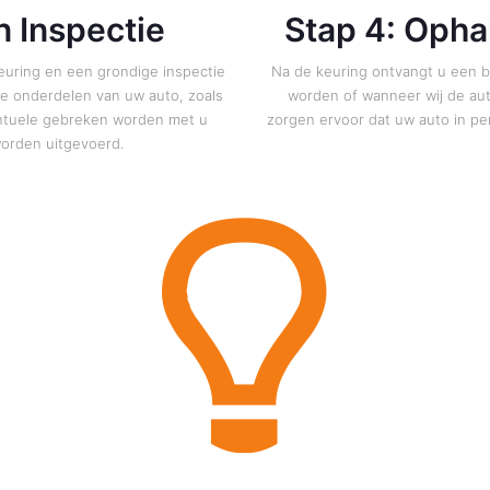
n Inspectie
Stap 4: Opha
uring en een grondige inspectie
Na de keuring ontvangt u een b
ële onderdelen van uw auto, zoals
worden of wanneer wij de aut
entuele gebreken worden met u
zorgen ervoor dat uw auto in per
worden uitgevoerd.