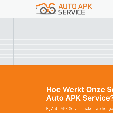
Hoe Werkt Onze Se
Auto APK Service
Bij Auto APK Service maken we het ge