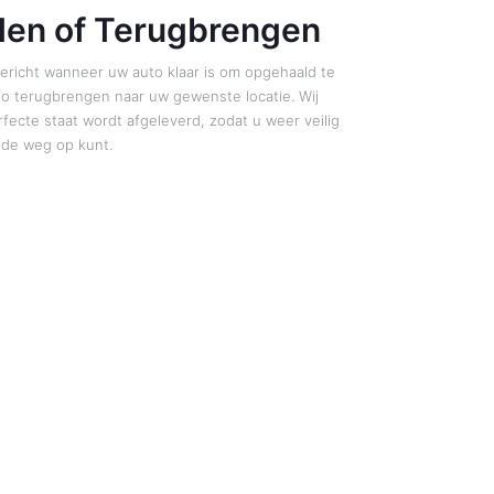
len of Terugbrengen
ericht wanneer uw auto klaar is om opgehaald te
o terugbrengen naar uw gewenste locatie. Wij
fecte staat wordt afgeleverd, zodat u weer veilig
de weg op kunt.