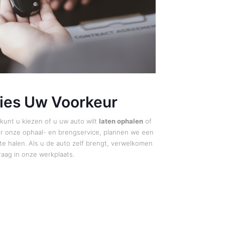
Kies Uw Voorkeur
kunt u kiezen of u uw auto wilt
laten ophalen
of
oor onze ophaal- en brengservice, plannen we een
 te halen. Als u de auto zelf brengt, verwelkomen
raag in onze werkplaats.