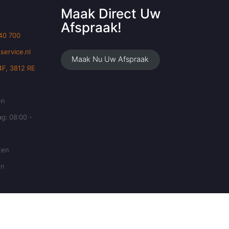
Maak Direct Uw
Afspraak!
 40 700
service.nl
Maak Nu Uw Afspraak
F, 3812 RE
en
g: 08:00 -
ten
en