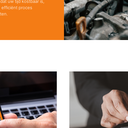
dat uw tijd kostbaar is,
fficiënt proces
ten.