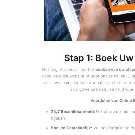
Stap 1: Boek Uw
Het begint allemaal met het
boeken van uw afsp
doen via onze website of door ons te bellen. U
zoals uw naam, contactinformatie, en het kente
u de gewenste datum en tijd voor 
Voordelen van Online 
24/7 Beschikbaarheid:
U kunt op elk momen
boeken.
Snel en Gemakkelijk:
Vul het formulier in en