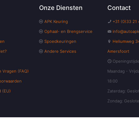
Onze Diensten
Contact
APK Keuring
+31 (0)33 21
Ophaal- en Brengservice
info@autoapk
ten
Spoedkeuringen
Heliumweg 34
Het?
Andere Services
Amersfoort
Openingstijd
e Vragen (FAQ)
Maandag - Vrijda
oorwaarden
18:00
d (EU)
Zaterdag: Geslo
Zondag: Geslot