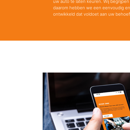
uw auto te laten keuren. Wij begrijpen 
daarom hebben we een eenvoudig en e
ontwikkeld dat voldoet aan uw behoef