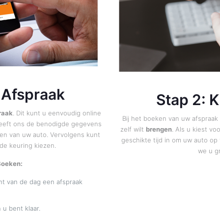
 Afspraak
Stap 2: 
raak
. Dit kunt u eenvoudig online
Bij het boeken van uw afspraak 
 geeft ons de benodigde gegevens
zelf wilt
brengen
. Als u kiest v
ken van uw auto. Vervolgens kunt
geschikte tijd in om uw auto op
de keuring kiezen.
we u g
Boeken:
t van de dag een afspraak
 u bent klaar.