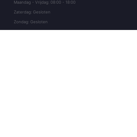
Maandag - Vrijdag: 08:00 - 18:00
Zaterdag: Gesloten
Zondag: Gesloten
Maak Direct Uw Afspraak!
Maak Nu Uw Afspraak
© 2024 Auto Apk Service | All Rights Reserved |