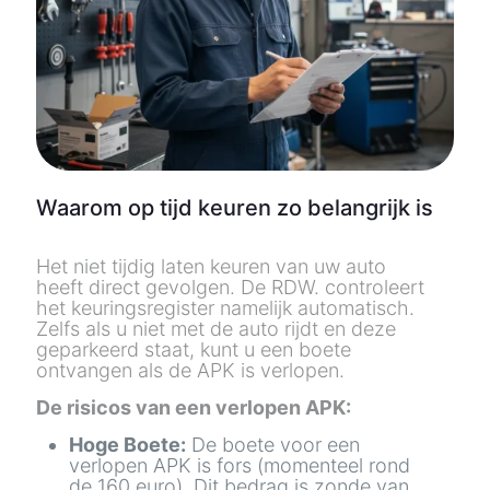
Waarom op tijd keuren zo belangrijk is
Het niet tijdig laten keuren van uw auto
heeft direct gevolgen. De
RDW.
controleert
het keuringsregister namelijk automatisch.
Zelfs als u niet met de auto rijdt en deze
geparkeerd staat, kunt u een boete
ontvangen als de APK is verlopen.
De risicos van een verlopen APK:
Hoge Boete:
De boete voor een
verlopen APK is fors (momenteel rond
de 160 euro). Dit bedrag is zonde van