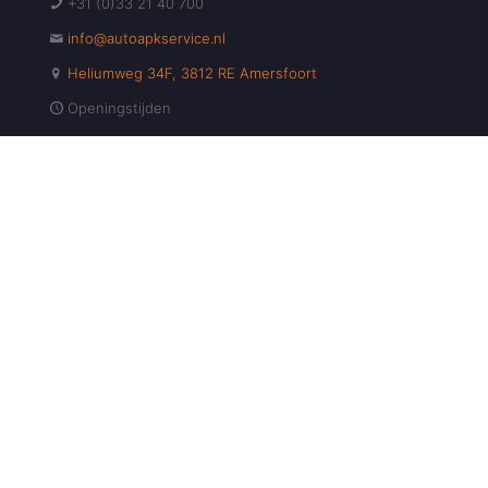
+31 (0)33 21 40 700
info@autoapkservice.nl
Heliumweg 34F, 3812 RE Amersfoort
Openingstijden
Maandag - Vrijdag: 08:00 - 18:00
Zaterdag: Gesloten
Zondag: Gesloten
Maak Direct Uw Afspraak!
Maak Nu Uw Afspraak