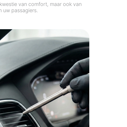
n kwestie van comfort, maar ook van
n uw passagiers.