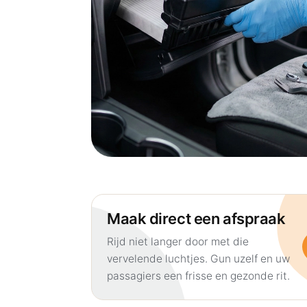
Maak direct een afspraak
Rijd niet langer door met die
vervelende luchtjes. Gun uzelf en uw
passagiers een frisse en gezonde rit.