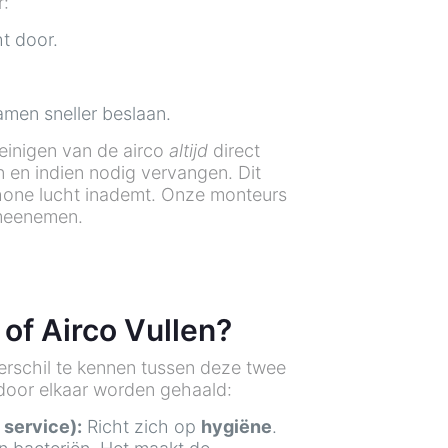
r:
ht door.
amen sneller beslaan.
reinigen van de airco
altijd
direct
en en indien nodig vervangen. Dit
hone lucht inademt. Onze monteurs
 meenemen.
 of Airco Vullen?
verschil te kennen tussen deze twee
door elkaar worden gehaald:
 service):
Richt zich op
hygiëne
.