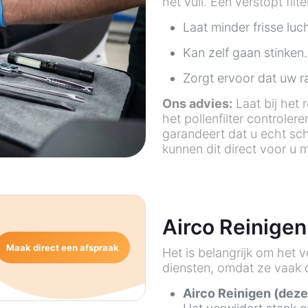
het vuil. Een verstopt filte
Laat minder frisse luc
Kan zelf gaan stinken.
Zorgt ervoor dat uw r
Ons advies:
Laat bij het 
het pollenfilter controler
garandeert dat u echt sc
kunnen dit direct voor u
Airco Reinigen
Maak direct een afspraak
Het is belangrijk om het 
diensten, omdat ze vaak 
Airco Reinigen (deze