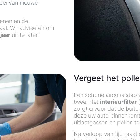
oei van nieuwe
wenen en de
maal. Wij adviseren om
jaar
uit te laten
Vergeet het pollen
Een schone airco is stap 
twee. Het
interieurfilter
(
zorgt ervoor dat de buit
deze uw auto binnenkomt. 
uitlaatgassen en pollen t
Na verloop van tijd raakt 