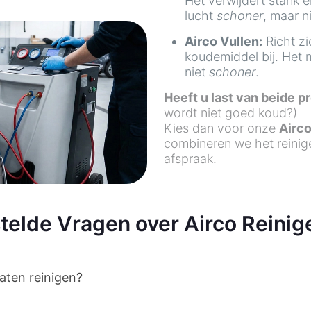
Het verwijdert stank 
lucht
schoner
, maar n
Airco Vullen:
Richt z
koudemiddel bij. Het 
niet
schoner
.
Heeft u last van beide 
wordt niet goed koud?)
Kies dan voor onze
Airc
combineren we het reinige
afspraak.
telde Vragen over Airco Reinig
laten reinigen?