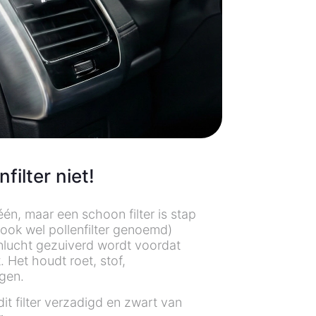
filter niet!
één, maar een schoon filter is stap
ook wel pollenfilter genoemd)
enlucht gezuiverd wordt voordat
Het houdt roet, stof,
egen.
dit filter verzadigd en zwart van