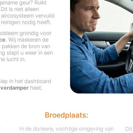
gename geur? Ruikt
it is niet alleen
 aircosysteem vervuild
 reinigen nodig heeft.
robleem grondig voor
ce
. Wij maskeren de
r pakken de bron van
g stapt u weer in een
e lucht in.
diep in het dashboard
e
verdamper
heet.
Broedplaats:
In de donkere, vochtige omgeving van
r
Di