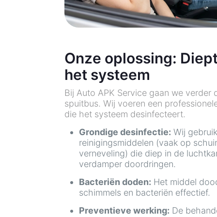
Onze oplossing: Diept
het systeem
Bij Auto APK Service gaan we verder 
spuitbus. Wij voeren een professionel
die het systeem desinfecteert.
Grondige desinfectie:
Wij gebrui
reinigingsmiddelen (vaak op schui
verneveling) die diep in de luchtk
verdamper doordringen.
Bacteriën doden:
Het middel doo
schimmels en bacteriën effectief.
Preventieve werking:
De behande