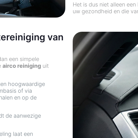
Het is dus niet alleen ee
uw gezondheid en die va
ereiniging van
dan een simpele
e
airco reiniging
uit
ken hoogwaardige
mbasis of via
analen en op de
dt de aanwezige
ling laat een