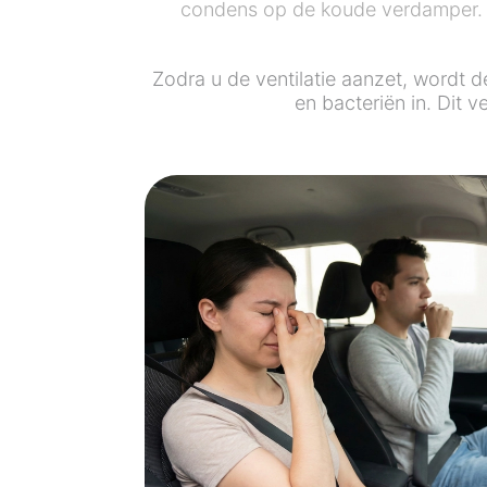
condens op de koude verdamper.
Zodra u de ventilatie aanzet, wordt 
en bacteriën in. Dit 