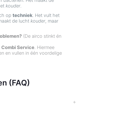
en bacteriën. Het maakt de
iet
kouder
.
ich op
techniek
. Het vult het
maakt de lucht
kouder
, maar
problemen?
(De airco stinkt én
o Combi Service
. Hiermee
n en vullen in één voordelige
en (FAQ)