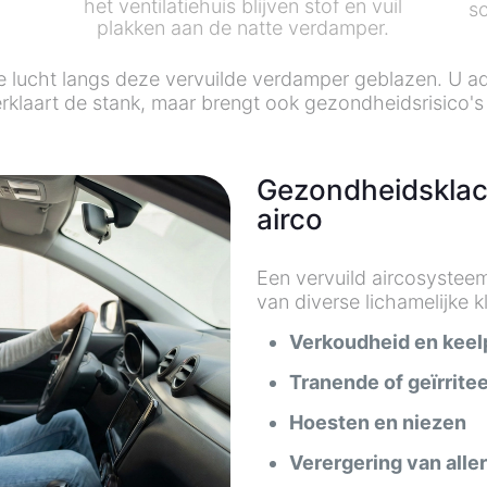
het ventilatiehuis blijven stof en vuil
s
plakken aan de natte verdamper.
de lucht langs deze vervuilde verdamper geblazen. U ad
verklaart de stank, maar brengt ook gezondheidsrisico'
Gezondheidsklac
airco
Een vervuild aircosystee
van diverse lichamelijke k
Verkoudheid en keel
Tranende of geïrrit
Hoesten en niezen
Verergering van alle