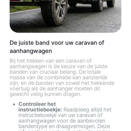
De juiste band voor uw caravan of
aanhangwagen
Bij het trekken van een caravan of
aanhangwagen is de keuze van de juiste
banden van cruciaal belang. De totale
massa van de combinatie kan aanzienlijk
zijn, en de banden van zowel het trekkende
voertuig als de aanhanger moeten dit
gewicht veilig kunnen dragen.
Controleer het
instructieboekje:
Raadpleeg altijd het
instructieboekje van uw caravan of
aanhangwagen voor de aanbevolen
bandentype en draagvermogen. Deze