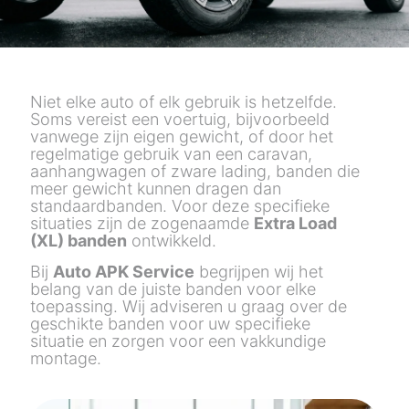
Niet elke auto of elk gebruik is hetzelfde.
Soms vereist een voertuig, bijvoorbeeld
vanwege zijn eigen gewicht, of door het
regelmatige gebruik van een caravan,
aanhangwagen of zware lading, banden die
meer gewicht kunnen dragen dan
standaardbanden. Voor deze specifieke
situaties zijn de zogenaamde
Extra Load
(XL) banden
ontwikkeld.
Bij
Auto APK Service
begrijpen wij het
belang van de juiste banden voor elke
toepassing. Wij adviseren u graag over de
geschikte banden voor uw specifieke
situatie en zorgen voor een vakkundige
montage.