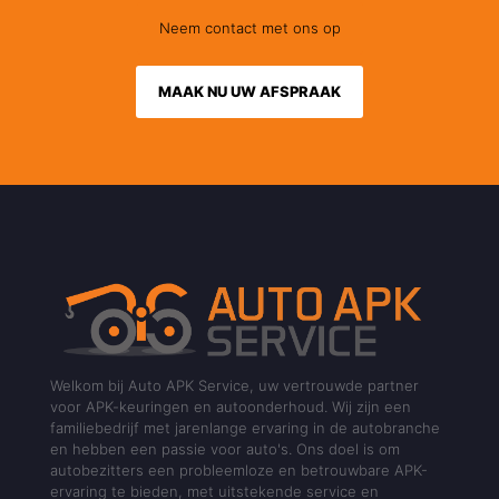
Neem contact met ons op
MAAK NU UW AFSPRAAK
Welkom bij Auto APK Service, uw vertrouwde partner
voor APK-keuringen en autoonderhoud. Wij zijn een
familiebedrijf met jarenlange ervaring in de autobranche
en hebben een passie voor auto's. Ons doel is om
autobezitters een probleemloze en betrouwbare APK-
ervaring te bieden, met uitstekende service en