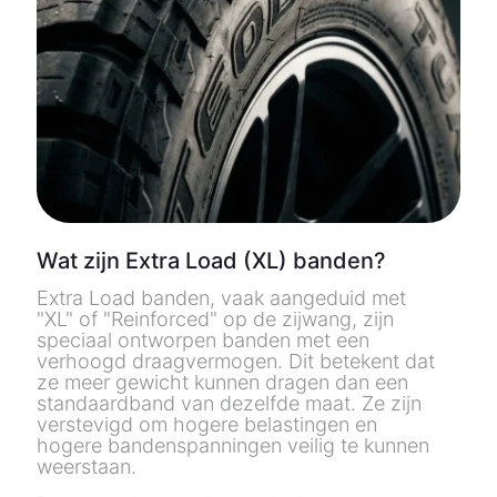
Wat zijn Extra Load (XL) banden?
Extra Load banden, vaak aangeduid met
"XL" of "Reinforced" op de zijwang, zijn
speciaal ontworpen banden met een
verhoogd draagvermogen. Dit betekent dat
ze meer gewicht kunnen dragen dan een
standaardband van dezelfde maat. Ze zijn
verstevigd om hogere belastingen en
hogere bandenspanningen veilig te kunnen
weerstaan.