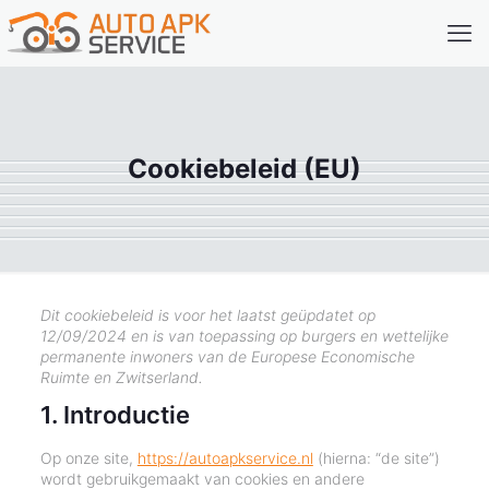
Cookiebeleid (EU)
Dit cookiebeleid is voor het laatst geüpdatet op
12/09/2024 en is van toepassing op burgers en wettelijke
permanente inwoners van de Europese Economische
Ruimte en Zwitserland.
1. Introductie
Op onze site,
https://autoapkservice.nl
(hierna: “de site”)
wordt gebruikgemaakt van cookies en andere