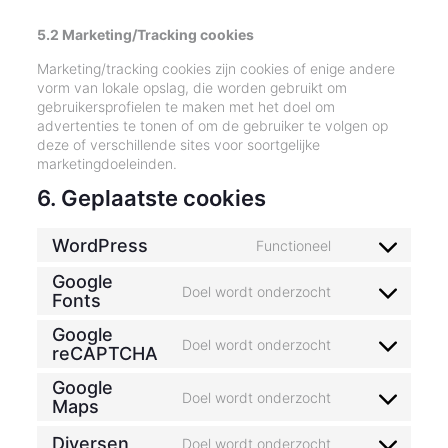
5.2 Marketing/Tracking cookies
Marketing/tracking cookies zijn cookies of enige andere
vorm van lokale opslag, die worden gebruikt om
gebruikersprofielen te maken met het doel om
advertenties te tonen of om de gebruiker te volgen op
deze of verschillende sites voor soortgelijke
marketingdoeleinden.
6. Geplaatste cookies
WordPress
Functioneel
Consent
to
Google
service
Doel wordt onderzocht
Consent
Fonts
wordpress
to
Google
service
Doel wordt onderzocht
Consent
reCAPTCHA
google-
to
fonts
Google
service
Doel wordt onderzocht
Consent
Maps
google-
to
recaptcha
Diversen
service
Doel wordt onderzocht