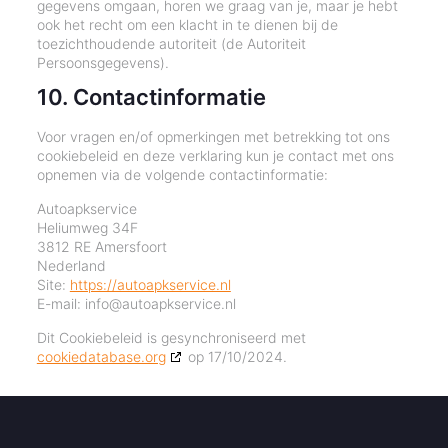
gegevens omgaan, horen we graag van je, maar je hebt
ook het recht om een klacht in te dienen bij de
toezichthoudende autoriteit (de Autoriteit
Persoonsgegevens).
10. Contactinformatie
Voor vragen en/of opmerkingen met betrekking tot ons
cookiebeleid en deze verklaring kun je contact met ons
opnemen via de volgende contactinformatie:
Autoapkservice
Heliumweg 34F
3812 RE Amersfoort
Nederland
Site:
https://autoapkservice.nl
E-mail:
info@
autoapkservice.nl
Dit Cookiebeleid is gesynchroniseerd met
cookiedatabase.org
op 17/10/2024.