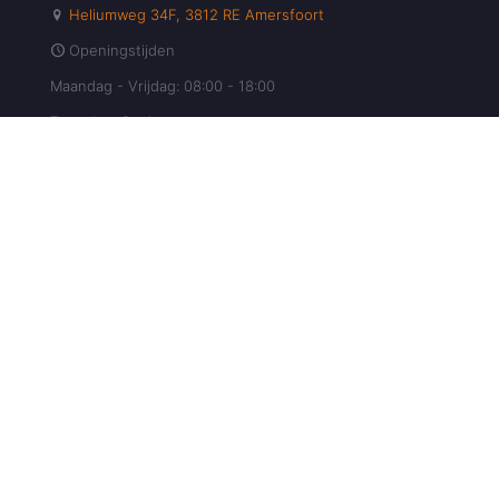
Heliumweg 34F, 3812 RE Amersfoort
Openingstijden
Maandag - Vrijdag: 08:00 - 18:00
Zaterdag: Gesloten
Zondag: Gesloten
Maak Direct Uw Afspraak!
Maak Nu Uw Afspraak