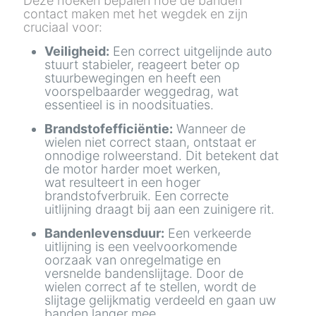
Deze hoeken bepalen hoe de banden
contact maken met het wegdek en zijn
cruciaal voor:
Veiligheid:
Een correct uitgelijnde auto
stuurt stabieler, reageert beter op
stuurbewegingen en heeft een
voorspelbaarder weggedrag, wat
essentieel is in noodsituaties.
Brandstofefficiëntie:
Wanneer de
wielen niet correct staan, ontstaat er
onnodige rolweerstand. Dit betekent dat
de motor harder moet werken,
wat resulteert in een hoger
brandstofverbruik. Een correcte
uitlijning draagt bij aan een zuinigere rit.
Bandenlevensduur:
Een verkeerde
uitlijning is een veelvoorkomende
oorzaak van onregelmatige en
versnelde bandenslijtage. Door de
wielen correct af te stellen, wordt de
slijtage gelijkmatig verdeeld en gaan uw
banden langer mee.