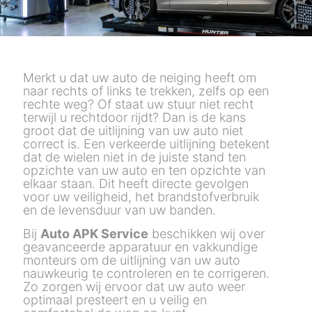
Merkt u dat uw auto de neiging heeft om
naar rechts of links te trekken, zelfs op een
rechte weg? Of staat uw stuur niet recht
terwijl u rechtdoor rijdt? Dan is de kans
groot dat de uitlijning van uw auto niet
correct is. Een verkeerde uitlijning betekent
dat de wielen niet in de juiste stand ten
opzichte van uw auto en ten opzichte van
elkaar staan. Dit heeft directe gevolgen
voor uw veiligheid, het brandstofverbruik
en de levensduur van uw banden.
Bij
Auto APK Service
beschikken wij over
geavanceerde apparatuur en vakkundige
monteurs om de uitlijning van uw auto
nauwkeurig te controleren en te corrigeren.
Zo zorgen wij ervoor dat uw auto weer
optimaal presteert en u veilig en