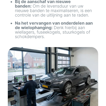
Bij de aanschaf van nieuwe
banden:
Om de levensduur van uw
nieuwe banden te maximaliseren, is een
controle van de uitlijning aan te raden.
Na het vervangen van onderdelen aan
de wielophanging:
Denk hierbij aan
wiellagers, fuseekogels, stuurkogels of
schokdempers.