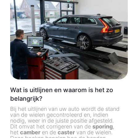
Wat is uitlijnen en waarom is het zo
belangrijk?
Bij het uitlijnen van uw auto wordt de stand
van de wielen gecontroleerd en, indien
nodig, weer in de juiste positie afgesteld.
Dit omvat het corrigeren van de
sporing
,
het
camber
en de
caster
van de wielen.