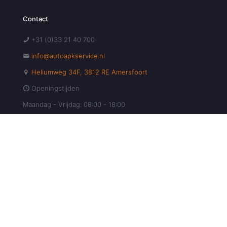
Contact
+31 (0)33 21 40 700
info@autoapkservice.nl
Heliumweg 34F, 3812 RE Amersfoort
Openingstijden
Maandag - Vrijdag: 08:00 - 18:00
Zaterdag: Gesloten
Zondag: Gesloten
Maak Direct Uw Afspraak!
Maak Nu Uw Afspraak