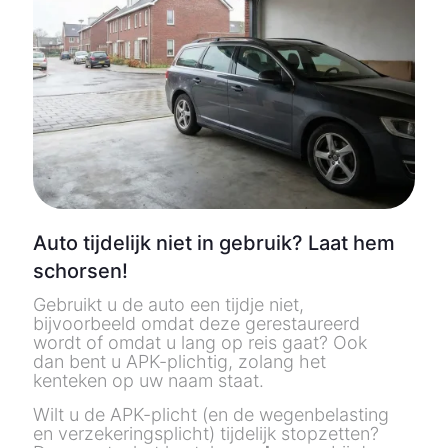
Auto tijdelijk niet in gebruik? Laat hem
schorsen!
Gebruikt u de auto een tijdje niet,
bijvoorbeeld omdat deze gerestaureerd
wordt of omdat u lang op reis gaat? Ook
dan bent u APK-plichtig, zolang het
kenteken op uw naam staat.
Wilt u de APK-plicht (en de wegenbelasting
en verzekeringsplicht) tijdelijk stopzetten?